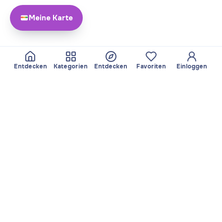
Meine Karte
Entdecken
Kategorien
Entdecken
Favoriten
Einloggen
Über Yayando
Team
Yayando. Alle Rechte
Partner werden
vorbehalten.
Nützlich
Rechtliches
Beiträge
Datenschutzbestimmungen
Services
Impressum
Entdecken
Nutzungsbedingungen
Kategorien durchsuchen
Favoriten