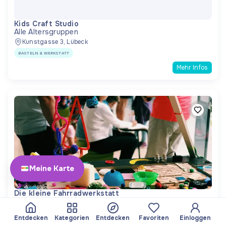
Kids Craft Studio
Alle Altersgruppen
Kunstgasse 3, Lübeck
BASTELN & WERKSTATT
Mehr Infos
Meine Karte
Die kleine Fahrradwerkstatt
Altersgruppe: 0+
Wien, 1160, Yppenplatz 5
Entdecken
Kategorien
Entdecken
Favoriten
Einloggen
http://www.fahrradwerk.at/