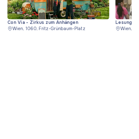
Con Via - Zirkus zum Anhängen
Lesung "S
Wien, 1060, Fritz-Grünbaum-Platz
Wien, 11