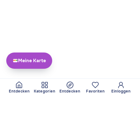
Meine Karte
Entdecken
Kategorien
Entdecken
Favoriten
Einloggen
Über Yayando
Team
Yayando. Alle Rechte
Partner werden
vorbehalten.