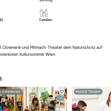
Günstig
6)
Familien
mit Clownerie und Mitmach-Theater dem Naturschutz auf
ostenlosen Kultursommer Wien.
n
n & Werkstatt
Musik & Theater