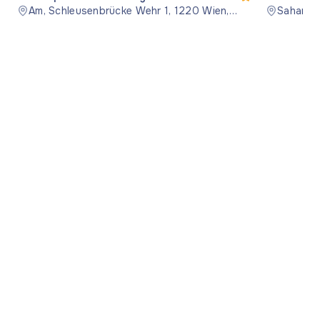
Am, Schleusenbrücke Wehr 1, 1220 Wien,
экскурси
Saharna
Österreich