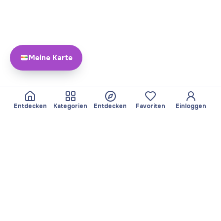
Meine Karte
Entdecken
Kategorien
Entdecken
Favoriten
Einloggen
Über Yayando
Team
Yayando. Alle Rechte
Partner werden
vorbehalten.
Nützlich
Rechtliches
Beiträge
Datenschutzbestimmungen