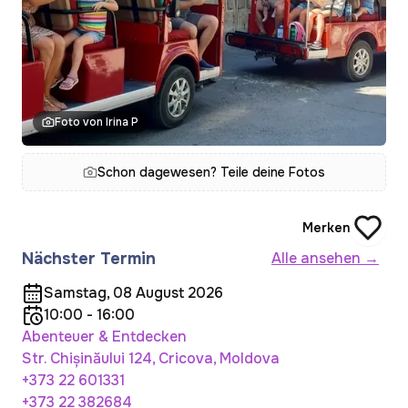
Foto von Irina P
Schon dagewesen? Teile deine Fotos
Merken
Nächster Termin
Alle ansehen →
Samstag, 08 August 2026
10:00 - 16:00
Abenteuer & Entdecken
Str. Chișinăului 124, Cricova, Moldova
+373 22 601331
+373 22 382684