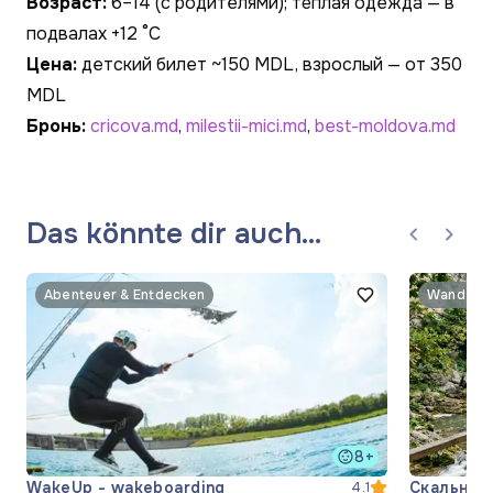
Возраст:
6–14 (с родителями); тёплая одежда — в
подвалах +12 °C
Цена:
детский билет ~150 MDL, взрослый — от 350
MDL
Бронь:
cricova.md
,
milestii-mici.md
,
best-moldova.md
Das könnte dir auch
gefallen
Abenteuer & Entdecken
Wandern 
8+
WakeUp - wakeboarding
Скальный
4.1