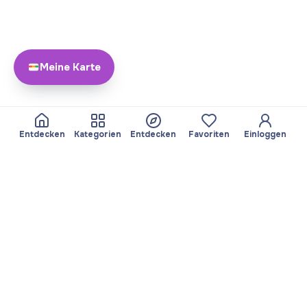
Meine Karte
Entdecken
Kategorien
Entdecken
Favoriten
Einloggen
Über Yayando
Team
Yayando. Alle Rechte
Partner werden
vorbehalten.
Nützlich
Rechtliches
Beiträge
Datenschutzbestimmungen
Services
Impressum