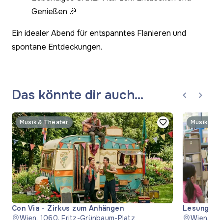
Genießen 🎉
Ein idealer Abend für entspanntes Flanieren und
spontane Entdeckungen.
Das könnte dir auch
gefallen
Musik & Theater
Musik & T
Con Via - Zirkus zum Anhängen
Lesung "S
Wien, 1060, Fritz-Grünbaum-Platz
Wien, 11