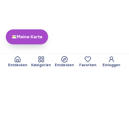
Meine Karte
Entdecken
Kategorien
Entdecken
Favoriten
Einloggen
Über Yayando
Team
Yayando. Alle Rechte
Partner werden
vorbehalten.
Nützlich
Rechtliches
Beiträge
Datenschutzbestimmungen