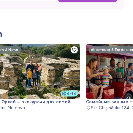
n
n & Natur
Abenteuer & Entdecke
4-14
 Орхей — экскурсии для семей
Семейные винные ту
eni, Moldova
Mileștii Mici
Str. Chișinăului 124,