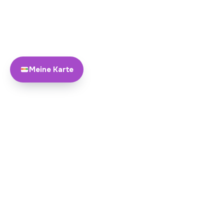
Meine Karte
Über Yayando
Team
Yayando. Alle Rechte
Partner werden
vorbehalten.