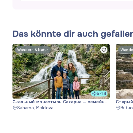
Das könnte dir auch gefalle
Wandern & Natur
Wander
5-14
Скальный монастырь Сахарна — семейная
Старый
экскурсия
Saharna, Moldova
Butuc