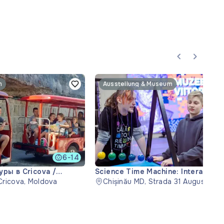
n
Ausstellung & Museum
6-14
ры в Cricova /
Science Time Machine: Interactive
 Cricova, Moldova
Exhibition
Chișinău MD, Strada 31 August 198
MD-2012, Moldova