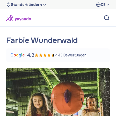
Standort ändern
DE
Farbie Wunderwald
G
o
o
g
l
e
4,3
443
Bewertungen