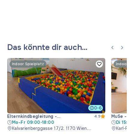
Das könnte dir auch
gefallen
Indoor Spielplatz
Indoor Sp
0-6
Elternkindbegleitung -
MuSe - mu
4.9
Indoorspielplatz
Mo-Fr 09:00-18:00
Kreativra
Di 15:00
Kalvarienberggasse 17/2, 1170 Wien,
12:00-1
Karl-Pop