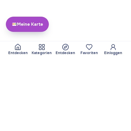
Meine Karte
Entdecken
Kategorien
Entdecken
Favoriten
Einloggen
Über Yayando
Team
Yayando. Alle Rechte
Partner werden
vorbehalten.
Nützlich
Rechtliches
Beiträge
Datenschutzbestimmungen
Services
Impressum
Entdecken
Nutzungsbedingungen