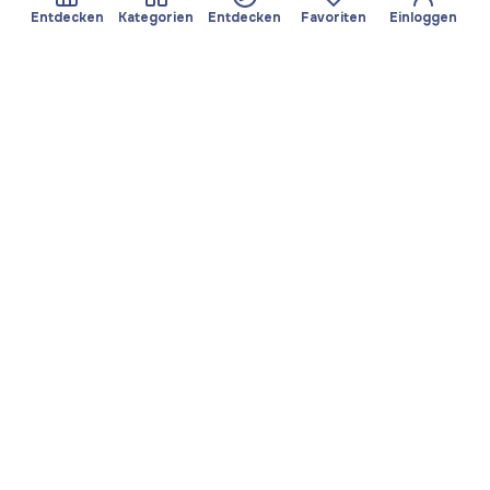
Entdecken
Kategorien
Entdecken
Favoriten
Einloggen
Über Yayando
Team
Yayando. Alle Rechte
Partner werden
vorbehalten.
Nützlich
Rechtliches
Beiträge
Datenschutzbestimmungen
Services
Impressum
Entdecken
Nutzungsbedingungen
Kategorien durchsuchen
Favoriten
App herunterladen