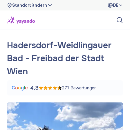
Standort ändern
DE
Hadersdorf-Weidlingauer
Bad - Freibad der Stadt
Wien
G
o
o
g
l
e
4,3
277
Bewertungen