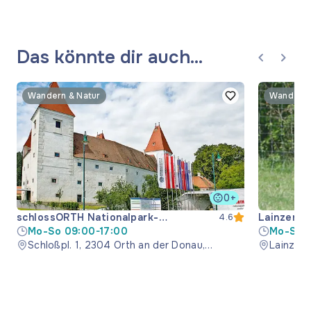
Das könnte dir auch
gefallen
Wandern & Natur
Wandern 
0+
schlossORTH Nationalpark-
Lainzer T
4.6
Zentrum
Mo-So 09:00-17:00
Mo-So 0
Schloßpl. 1, 2304 Orth an der Donau,
Lainzer 
Österreich