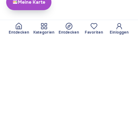
Meine Karte
Entdecken
Kategorien
Entdecken
Favoriten
Einloggen
Über Yayando
Team
Yayando. Alle Rechte
Partner werden
vorbehalten.
Nützlich
Rechtliches
Beiträge
Datenschutzbestimmungen
Services
Impressum
Entdecken
Nutzungsbedingungen
Kategorien durchsuchen
Favoriten