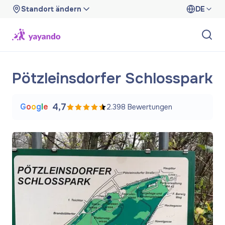
Standort ändern
DE
Pötzleinsdorfer Schlosspark
G
o
o
g
l
e
4,7
2.398
Bewertungen