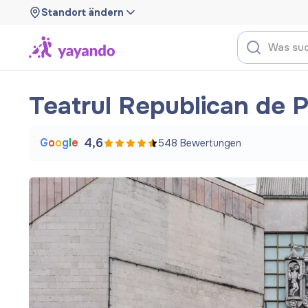
Standort ändern
Teatrul Republican de Pă
G
o
o
g
l
e
4,6
548
Bewertungen