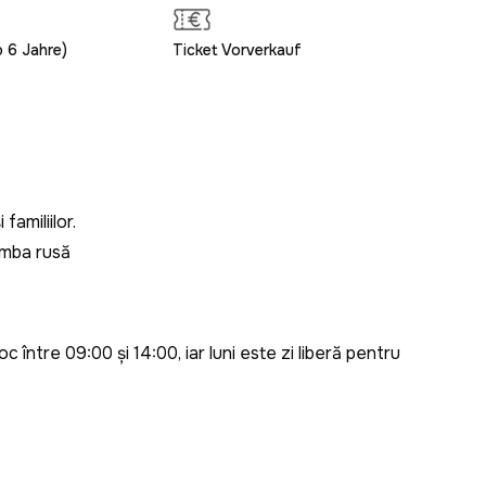
b 6 Jahre)
Ticket Vorverkauf
familiilor.
imba rusă​
c între 09:00 și 14:00, iar luni este zi liberă pentru