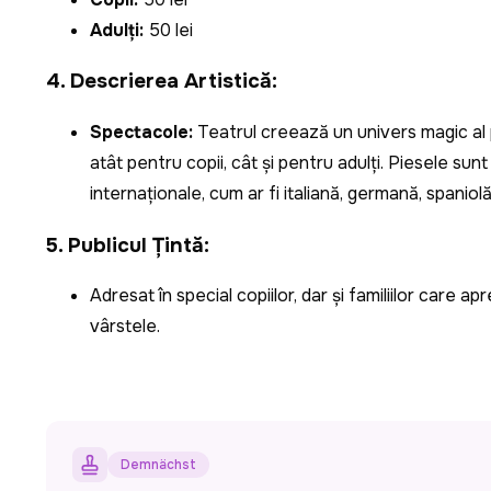
Adulți:
50 lei​
4.
Descrierea Artistică:
Spectacole:
Teatrul creează un univers magic al p
atât pentru copii, cât și pentru adulți. Piesele sunt
internaționale, cum ar fi italiană, germană, spaniolă
5.
Publicul Țintă:
Adresat în special copiilor, dar și familiilor care 
vârstele.
Demnächst