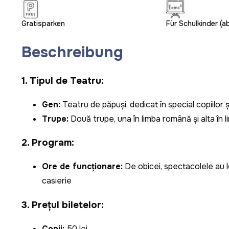
Gratisparken
Für Schulkinder (a
Beschreibung
1.
Tipul de Teatru:
Gen:
Teatru de păpuși, dedicat în special copiilor și 
Trupe:
Două trupe, una în limba română și alta în l
2.
Program:
Ore de funcționare:
De obicei, spectacolele au lo
casierie​
3.
Prețul biletelor:
Copii:
50 lei