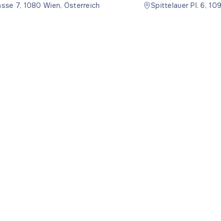
asse 7, 1080 Wien, Österreich
20:30
Spittelauer Pl. 6, 1
Nützlich
Rechtlic
Beiträge
Datensch