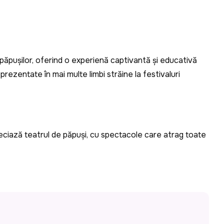
ăpușilor, oferind o experiență captivantă și educativă
 prezentate în mai multe limbi străine la festivaluri
​
apreciază teatrul de păpuși, cu spectacole care atrag toate