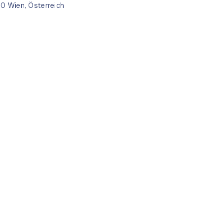
090 Wien, Österreich
hes
App herunterladen
utzbestimmungen