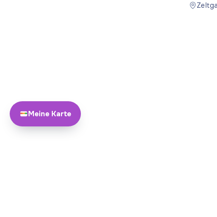
Österreich
Zeltg
Meine Karte
Über Yayando
Team
Yayando. Alle Rechte