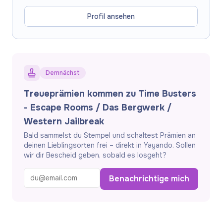
Rätsel- und Escape-Abenteuer in Wien – ob
drinnen im Escape-Room mit zahlreichen
Profil ansehen
Aufgaben oder draußen bei Trail-
Missionen.
Ideal für Familien & Gruppen:
Verschiedene Missionen: 2–12 Personen,
Firmen- oder Schulgruppen bis 36 Personen
möglich
Wetterunabhängiges Erlebnis – vor
allem für ältere Kinder geeignet
Perfekt für
Demnächst
Geburtstage, Ausflüge oder Teamevents
Kurzinfos:
Empfohlen ab etwa 10 Jahren
Treueprämien kommen zu Time Busters
Spielzeit: ca. 60 Minuten pro Mission
- Escape Rooms / Das Bergwerk /
Format: Indoor Escape Rooms + Outdoor
Trail-Spiele
Buchung online, flexibel in der
Western Jailbreak
Gruppengröße
Bald sammelst du Stempel und schaltest Prämien an
deinen Lieblingsorten frei – direkt in Yayando. Sollen
wir dir Bescheid geben, sobald es losgeht?
Benachrichtige mich