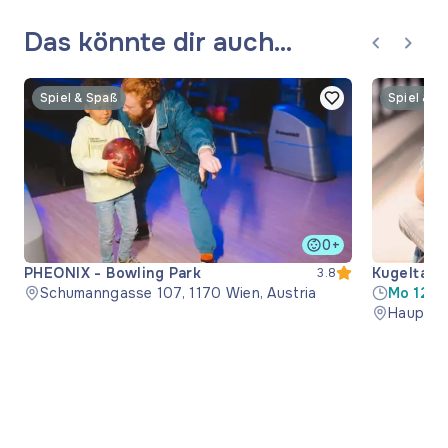
Das könnte dir auch
gefallen
Spiel & Spaß
Spiel & S
0+
PHEONIX - Bowling Park
Kugeltanz
3.8
Schumanngasse 107, 1170 Wien, Austria
Mo 12:0
16:00-2
Hauptall
23:59; 