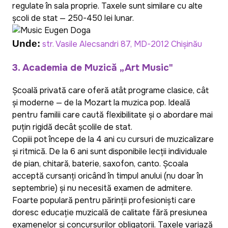
regulate în sala proprie. Taxele sunt similare cu alte
școli de stat — 250-450 lei lunar.
Unde:
str. Vasile Alecsandri 87, MD-2012 Chișinău
3. Academia de Muzică „Art Music"
Școală privată care oferă atât programe clasice, cât
și moderne — de la Mozart la muzica pop. Ideală
pentru familii care caută flexibilitate și o abordare mai
puțin rigidă decât școlile de stat.
Copiii pot începe de la 4 ani cu cursuri de muzicalizare
și ritmică. De la 6 ani sunt disponibile lecții individuale
de pian, chitară, baterie, saxofon, canto. Școala
acceptă cursanți oricând în timpul anului (nu doar în
septembrie) și nu necesită examen de admitere.
Foarte populară pentru părinții profesioniști care
doresc educație muzicală de calitate fără presiunea
examenelor și concursurilor obligatorii. Taxele variază