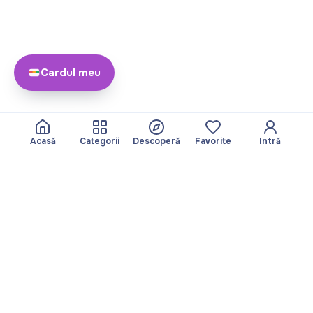
Cardul meu
Acasă
Categorii
Descoperă
Favorite
Intră
Despre
Echipa noastră
Yayando. Toate
Devine partner
drepturile rezervate.
Util
Legal
Articole
Politica de
Servicii
confidențialitate