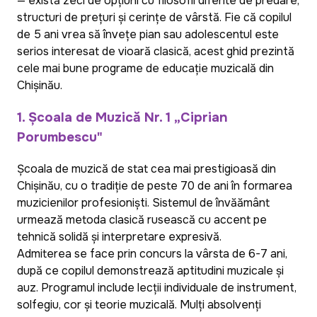
— există zeci de opțiuni cu filosofii diferite de predare,
structuri de prețuri și cerințe de vârstă. Fie că copilul
de 5 ani vrea să învețe pian sau adolescentul este
serios interesat de vioară clasică, acest ghid prezintă
cele mai bune programe de educație muzicală din
Chișinău.
1. Școala de Muzică Nr. 1 „Ciprian
Porumbescu"
Școala de muzică de stat cea mai prestigioasă din
Chișinău, cu o tradiție de peste 70 de ani în formarea
muzicienilor profesioniști. Sistemul de învățământ
urmează metoda clasică rusească cu accent pe
tehnică solidă și interpretare expresivă.
Admiterea se face prin concurs la vârsta de 6-7 ani,
după ce copilul demonstrează aptitudini muzicale și
auz. Programul include lecții individuale de instrument,
solfegiu, cor și teorie muzicală. Mulți absolvenți