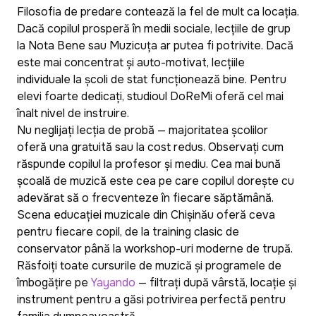
Filosofia de predare contează la fel de mult ca locația.
Dacă copilul prosperă în medii sociale, lecțiile de grup
la Nota Bene sau Muzicuța ar putea fi potrivite. Dacă
este mai concentrat și auto-motivat, lecțiile
individuale la școli de stat funcționează bine. Pentru
elevi foarte dedicați, studioul DoReMi oferă cel mai
înalt nivel de instruire.
Nu neglijați lecția de probă — majoritatea școlilor
oferă una gratuită sau la cost redus. Observați cum
răspunde copilul la profesor și mediu. Cea mai bună
școală de muzică este cea pe care copilul dorește cu
adevărat să o frecventeze în fiecare săptămână.
Scena educației muzicale din Chișinău oferă ceva
pentru fiecare copil, de la training clasic de
conservator până la workshop-uri moderne de trupă.
Răsfoiți toate cursurile de muzică și programele de
îmbogățire pe
Yayando
— filtrați după vârstă, locație și
instrument pentru a găsi potrivirea perfectă pentru