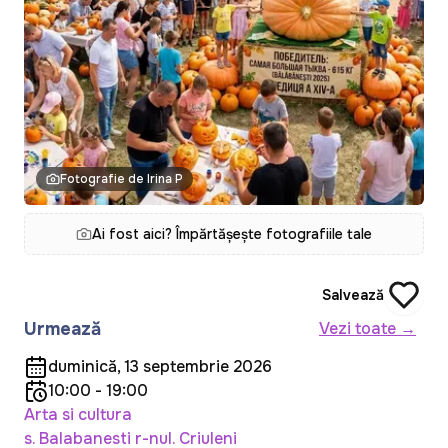
Fotografie de Irina P
Ai fost aici? Împărtășește fotografiile tale
Salvează
Urmează
Vezi toate →
duminică, 13 septembrie 2026
10:00 - 19:00
Arta si cultura
s. Balabanesti r-nul. Criuleni