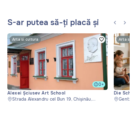
S-ar putea să-ți placă și
Arta si cultura
Arta si cu
0+
Alexei Șciusev Art School
Die Schwe
Strada Alexandru cel Bun 19, Chișinău,
Kyrkan i 
Gentzga
Moldova