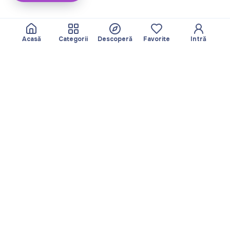
Acasă
Categorii
Descoperă
Favorite
Intră
Despre
Echipa noastră
Yayando. Toate
Devine partner
drepturile rezervate.
Util
Legal
Articole
Politica de
Servicii
confidențialitate
Descoperă
Amprentă
Categorii
Termeni de utilizare
Favorite
Descarcă aplicația