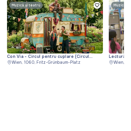
Muzică și teatru
Muzică și
Con Via - Circul pentru cuplare (Circul
Lectură '
pentru cuplare)
Wien, 1060, Fritz-Grünbaum-Platz
Wien, 11