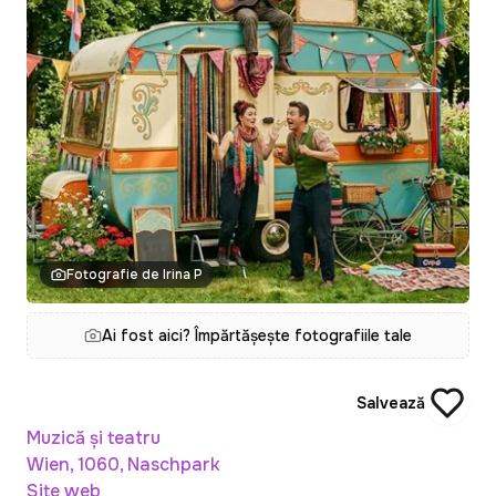
Fotografie de Irina P
Ai fost aici? Împărtășește fotografiile tale
Salvează
Muzică și teatru
Wien, 1060, Naschpark
Site web