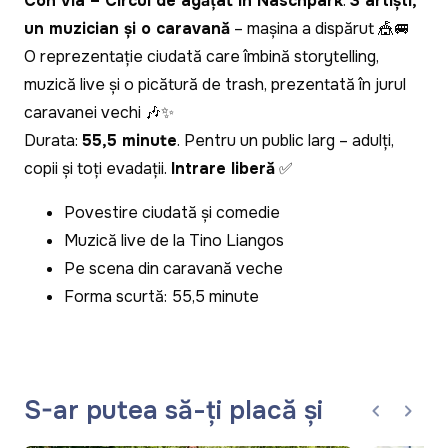
Con Via – Circul de agățat în Naschpark
:
3 artiști,
un muzician și o caravană
– mașina a dispărut 🎪🚐
O reprezentație ciudată care îmbină storytelling,
muzică live și o picătură de trash, prezentată în jurul
caravanei vechi 🎶✨
Durata:
55,5 minute
. Pentru un public larg – adulți,
copii și toți evadații.
Intrare liberă
✅
Povestire ciudată și comedie
Muzică live de la Tino Liangos
Pe scena din caravană veche
Forma scurtă: 55,5 minute
S-ar putea să-ți placă și