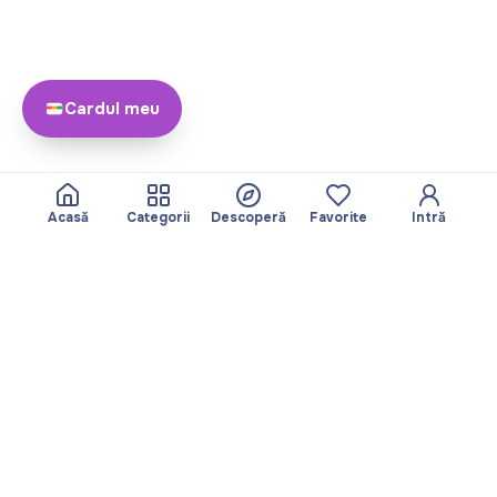
Cardul meu
Acasă
Categorii
Descoperă
Favorite
Intră
Despre
Echipa noastră
Yayando. Toate
Devine partner
drepturile rezervate.
Util
Legal
Articole
Politica de
Servicii
confidențialitate