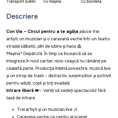
Transport public
Cu mașina
Cu bicicleta
Descriere
Con Via – Circul pentru a te agăța
aduce trei
artiști, un muzician și o caravană veche într-un teatru
stradal sălbatic, plin de iubire și haos 🎪.
Mașina? Dispărută. În timp ce încearcă să se
integreze în noul cartier, nicio ceașcă nu rămâne pe
cealaltă parte. Producția îmbină povestire, muzică live
și un strop de trash – distractiv, surprinzător și potrivit
pentru adulți, copii și toți evadații.
Intrare liberă
🎟️✨ Veniți să vedeți spectacolul fără
taxă de intrare.
Trei artiști și un muzician live 🎶
Caravana veche ca centru al scenei