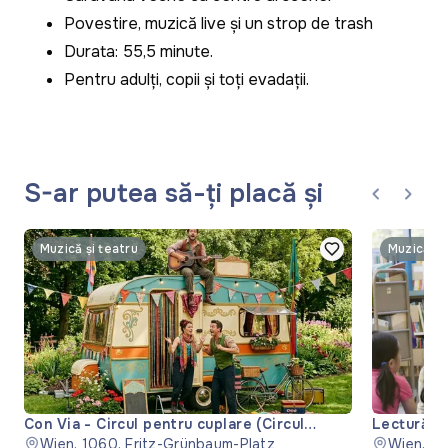
Povestire, muzică live și un strop de trash
Durata: 55,5 minute.
Pentru adulți, copii și toți evadații.
S-ar putea să-ți placă și
Muzică și teatru
Muzică și
Con Via - Circul pentru cuplare (Circul
Lectură '
pentru cuplare)
Wien, 1060, Fritz-Grünbaum-Platz
Wien, 11