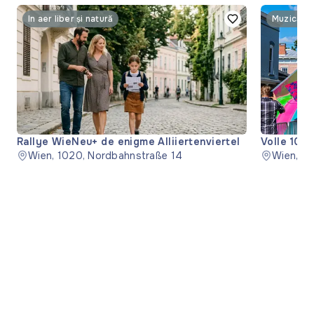
În aer liber și natură
Muzică și
Rallye WieNeu+ de enigme Alliiertenviertel
Volle 10 –
Wien, 1020, Nordbahnstraße 14
de zece a
Wien, 12