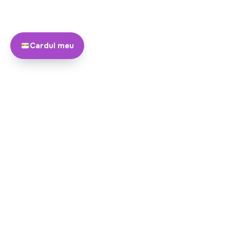
Cardul meu
Despre
Echipa noastră
Yayando. Toate drepturile
Devine partner
rezervate.
Yayando adună detalii despre listări din surse publice și de la parteneri