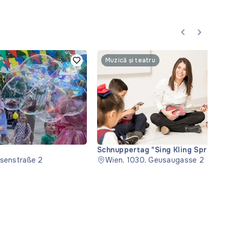
Muzică și teatru
Schnuppertag "Sing Kling Spring" (
usenstraße 2
probă)
Wien, 1030, Geusaugasse 2