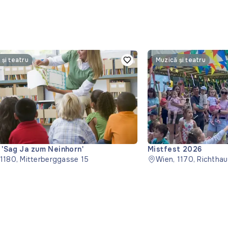
 și teatru
Muzică și teatru
 'Sag Ja zum Neinhorn'
Mistfest 2026
 1180, Mitterberggasse 15
Wien, 1170, Richtha