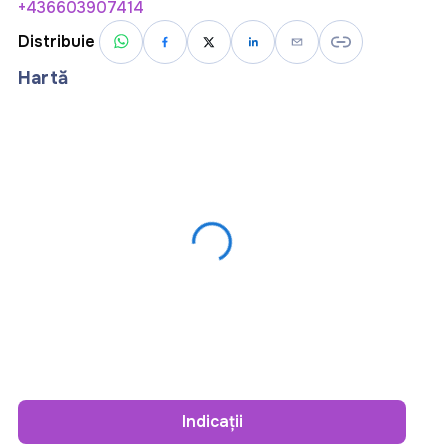
+436603907414
Distribuie
Hartă
Indicații