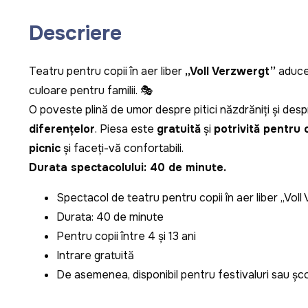
Descriere
Teatru pentru copii în aer liber
„Voll Verzwergt”
aduce 
culoare pentru familii. 🎭
O poveste plină de umor despre pitici năzdrăniți și des
diferențelor
. Piesa este
gratuită
și
potrivită pentru c
picnic
și faceți-vă confortabili.
Durata spectacolului: 40 de minute.
Spectacol de teatru pentru copii în aer liber „Vol
Durata: 40 de minute
Pentru copii între 4 și 13 ani
Intrare gratuită
De asemenea, disponibil pentru festivaluri sau șco