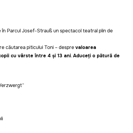
în Parcul Josef-Strauß un spectacol teatral plin de
pre căutarea piticului Toni – despre
valoarea
opii cu vârste între 4 și 13 ani
.
Aduceți o pătură de
l Verzwergt”
li