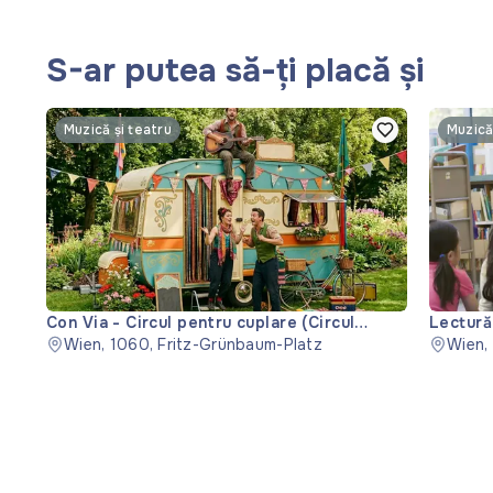
S-ar putea să-ți placă și
Muzică și teatru
Muzică
Con Via - Circul pentru cuplare (Circul
Lectură
pentru cuplare)
Wien, 1060, Fritz-Grünbaum-Platz
Wien,