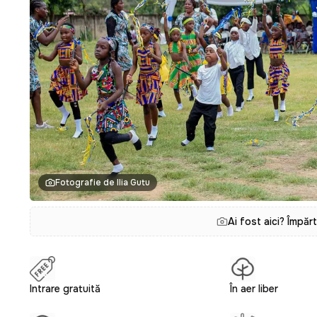
Fotografie de Ilia Gutu
Ai fost aici? Împăr
Intrare gratuită
În aer liber