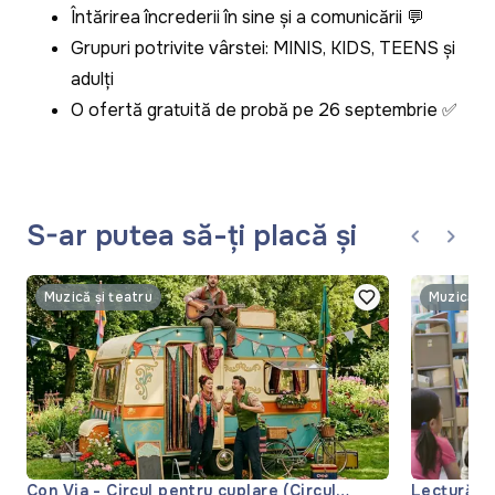
Întărirea încrederii în sine și a comunicării 💬
Grupuri potrivite vârstei: MINIS, KIDS, TEENS și
adulți
O ofertă gratuită de probă pe 26 septembrie ✅
S-ar putea să-ți placă și
Muzică și teatru
Muzică și
Con Via - Circul pentru cuplare (Circul
Lectură '