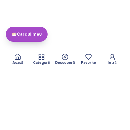
Cardul meu
Acasă
Categorii
Descoperă
Favorite
Intră
Despre
Echipa noastră
Yayando. Toate
Devine partner
drepturile rezervate.
Util
Legal
Articole
Politica de