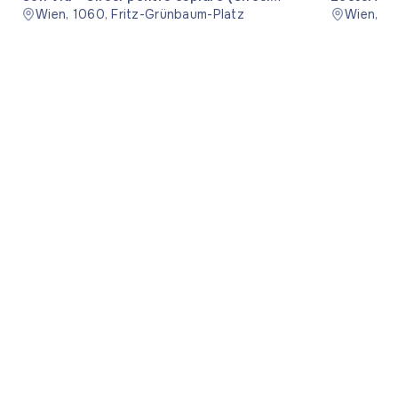
pentru cuplare)
Wien, 1060, Fritz-Grünbaum-Platz
Wien, 11