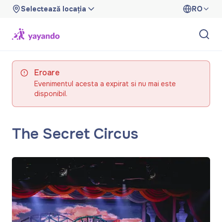
Selectează locația
RO
Eroare
Evenimentul acesta a expirat si nu mai este
disponibil.
The Secret Circus