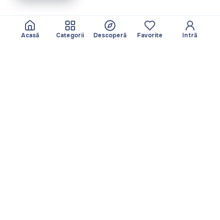
Acasă
Categorii
Descoperă
Favorite
Intră
Despre
Echipa noastră
Yayando. Toate
Devine partner
drepturile rezervate.
Util
Legal
Articole
Politica de
Servicii
confidențialitate
Descoperă
Amprentă
Categorii
Termeni de utilizare
Favorite
Descarcă aplicația