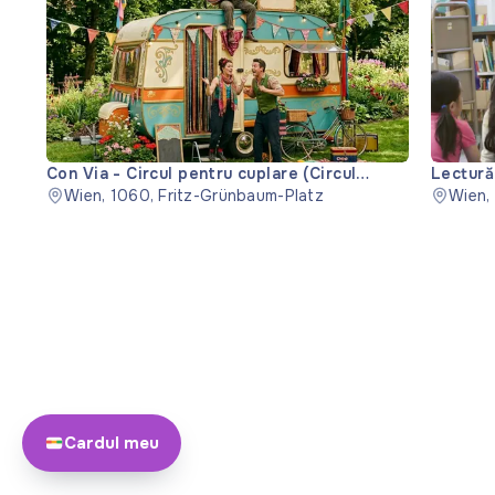
Con Via - Circul pentru cuplare (Circul
Lectură
pentru cuplare)
Wien, 1060, Fritz-Grünbaum-Platz
Wien,
Cardul meu