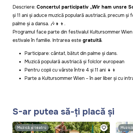
Descriere:
Concertul participativ „Wir ham unsre S
și 11 ani și aduce muzică populară austriacă, precum și
palme și a dansa. 🎶👧👦.
Programul face parte din festivalul Kultursommer Wien și 
estivale în familie. Intrarea este
gratuită
.
Participare: cântat, bătut din palme și dans.
Muzică populară austriacă și folclor european
Pentru copii cu vârste între 4 și 11 ani 👧👦
Parte a Kultursommer Wien – în aer liber și cu intr
S-ar putea să-ți placă și
Muzică și teatru
Muzică