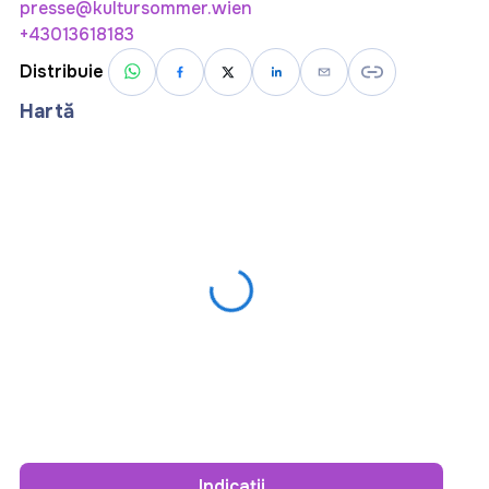
presse@kultursommer.wien
+43013618183
Distribuie
Hartă
Indicații