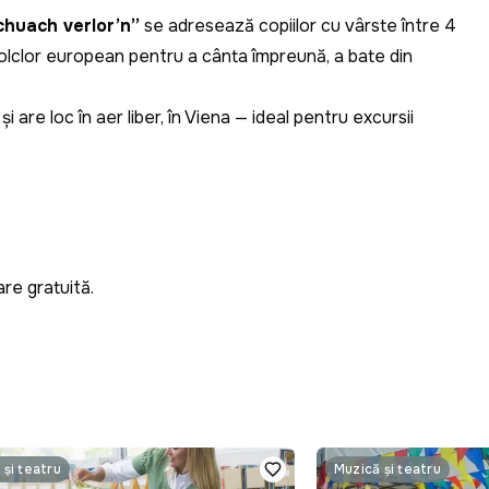
chuach verlor’n”
se adresează copiilor cu vârste între 4
 folclor european pentru a cânta împreună, a bate din
are loc în aer liber, în Viena — ideal pentru excursii
are gratuită.
 și teatru
Muzică și teatru