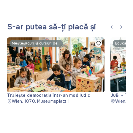
S-ar putea să-ți placă și
Meșteșuguri și cursuri de master
Educație 
Trăiește democrația într-un mod ludic
JuBi - Târ
Wien, 1070, Museumsplatz 1
Viena
Wien, 11