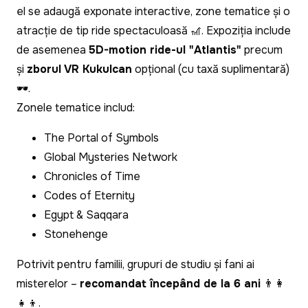
el se adaugă exponate interactive, zone tematice și o
atracție de tip ride spectaculoasă 🎢. Expoziția include
de asemenea
5D-motion ride-ul "Atlantis"
precum
și
zborul VR Kukulcan
opțional (cu taxă suplimentară)
🕶️.
Zonele tematice includ:
The Portal of Symbols
Global Mysteries Network
Chronicles of Time
Codes of Eternity
Egypt & Saqqara
Stonehenge
Potrivit pentru familii, grupuri de studiu și fani ai
misterelor –
recomandat începând de la 6 ani
👨👩
👧👦.