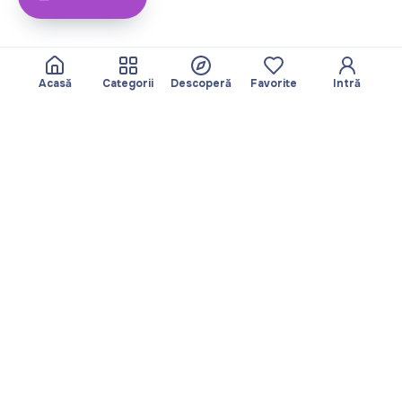
Acasă
Categorii
Descoperă
Favorite
Intră
Despre
Echipa noastră
Yayando. Toate
Devine partner
drepturile rezervate.
Util
Legal
Articole
Politica de
Servicii
confidențialitate
Descoperă
Amprentă
Categorii
Termeni de utilizare
Favorite