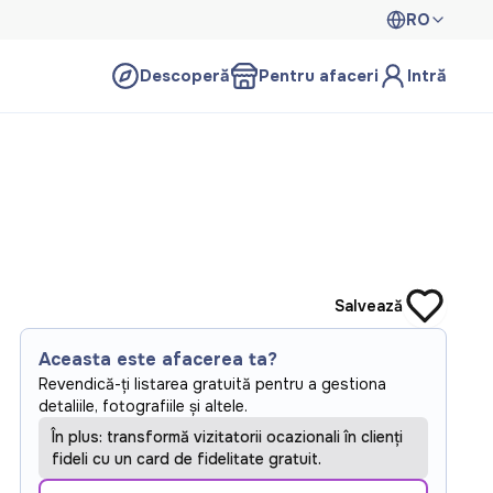
RO
Descoperă
Pentru afaceri
Intră
Salvează
Aceasta este afacerea ta?
Revendică-ți listarea gratuită pentru a gestiona
detaliile, fotografiile și altele.
În plus: transformă vizitatorii ocazionali în clienți
fideli cu un card de fidelitate gratuit.