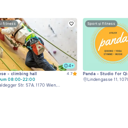
și fitness
Sport și fitness
4+
se - climbing hall
Panda - Studio for Q
4.7
Dum 08:00-22:00
Music
Lindengasse 11, 107
ldegger Str. 57A, 1170 Wien,
reich