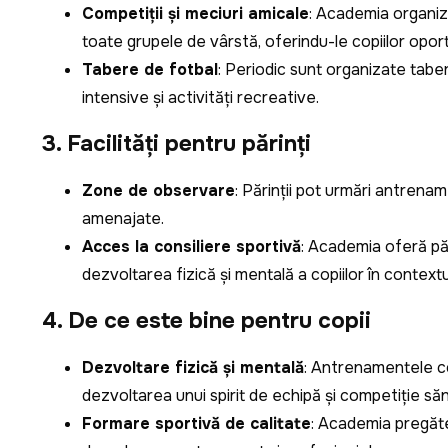
Competiții și meciuri amicale
: Academia organize
toate grupele de vârstă, oferindu-le copiilor oportu
Tabere de fotbal
: Periodic sunt organizate tabe
intensive și activități recreative.
3. Facilități pentru părinți
Zone de observare
: Părinții pot urmări antrenam
amenajate.
Acces la consiliere sportivă
: Academia oferă păr
dezvoltarea fizică și mentală a copiilor în contextu
4. De ce este bine pentru copii
Dezvoltare fizică și mentală
: Antrenamentele con
dezvoltarea unui spirit de echipă și competiție să
Formare sportivă de calitate
: Academia pregăte