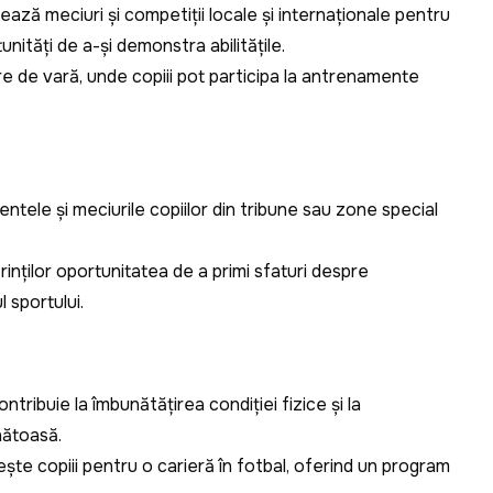
ază meciuri și competiții locale și internaționale pentru
nități de a-și demonstra abilitățile.
re de vară, unde copiii pot participa la antrenamente
entele și meciurile copiilor din tribune sau zone special
inților oportunitatea de a primi sfaturi despre
l sportului.
tribuie la îmbunătățirea condiției fizice și la
nătoasă.
ște copiii pentru o carieră în fotbal, oferind un program