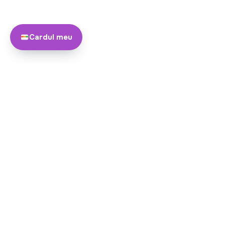
Cardul meu
Despre
Echipa noastră
Yayando. Toate drepturile
Devine partner
rezervate.
Yayando adună detalii despre listări din surse publice și de la parteneri
detaliile importante direct cu locația.