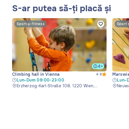
S-ar putea să-ți placă și
Sport și fitness
Sport 
4+
Climbing hall in Vienna
Marswie
4.8
Lun-Dum 09:00-23:00
Lun-
Erzherzog-Karl-Straße 108, 1220 Wien,
Neuwa
Österreich
Öster