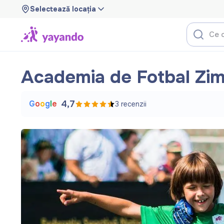
Selectează locația
Academia de Fotbal Zi
G
o
o
g
l
e
4,7
3
recenzii