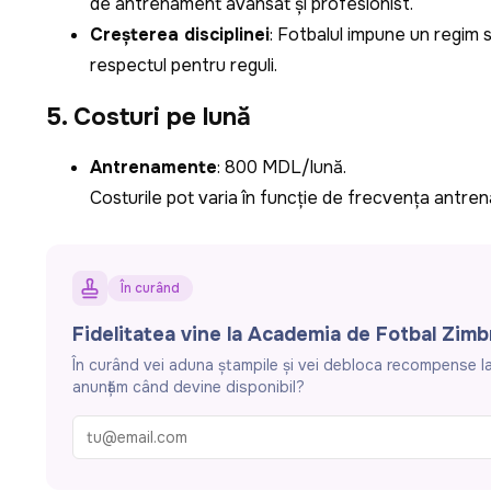
de antrenament avansat și profesionist.
Creșterea disciplinei
: Fotbalul impune un regim st
respectul pentru reguli.
5. Costuri pe lună
Antrenamente
: 800 MDL/lună.
Costurile pot varia în funcție de frecvența antren
În curând
Fidelitatea vine la Academia de Fotbal Zimb
În curând vei aduna ștampile și vei debloca recompense la 
anunțăm când devine disponibil?