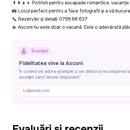
👨‍👩‍👧‍👦 Potrivit pentru escapade romantice, vacanțe
📸 Locul perfect pentru a face fotografii și a vă bucu
📞 Rezervări și detalii: 0799 88 637
💫 Asconi nu este doar o vacanță. Este o adevărată plă
În curând
Fidelitatea vine la Asconi
În curând vei aduna ștampile și vei debloca recompense la 
anunțăm când devine disponibil?
Evaluări și recenzii