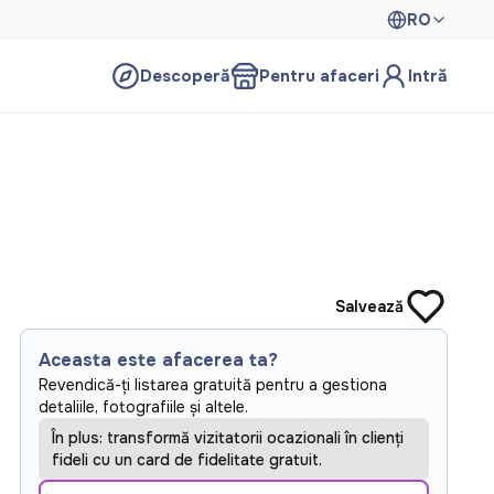
RO
Descoperă
Pentru afaceri
Intră
Salvează
Aceasta este afacerea ta?
Revendică-ți listarea gratuită pentru a gestiona
detaliile, fotografiile și altele.
În plus: transformă vizitatorii ocazionali în clienți
fideli cu un card de fidelitate gratuit.