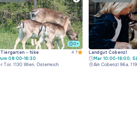
0+
 Tiergarten - hike
Landgut Cobenzl
4.7
um 08:00-16:30
Mar 10:00-16:00; 
r Tor, 1130 Wien, Österreich
Am Cobenzl 96a, 119