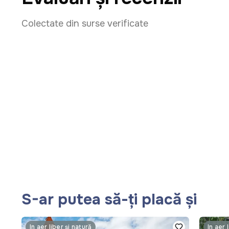
Colectate din surse verificate
S-ar putea să-ți placă și
În aer liber și natură
În aer 