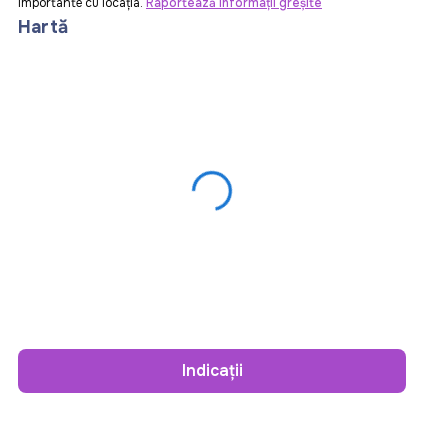
importante cu locația.
Raportează informații greșite
Hartă
Indicații