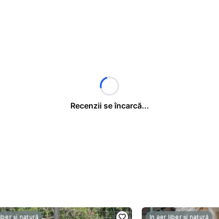
Recenzii se încarcă...
liber și natură
În aer liber și natură