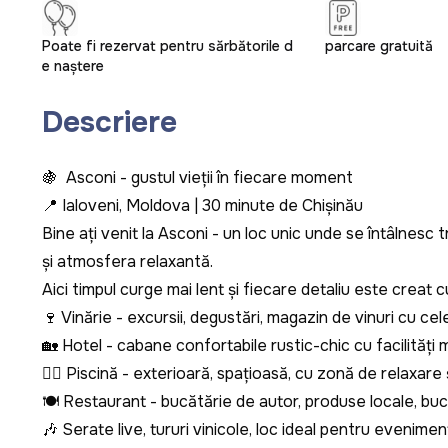
Poate fi rezervat pentru sărbătorile d
parcare gratuită
e naștere
Descriere
🍇 Asconi - gustul vieții în fiecare moment
📍 Ialoveni, Moldova | 30 minute de Chișinău
Bine ați venit la Asconi - un loc unic unde se întâlnesc t
și atmosfera relaxantă.
Aici timpul curge mai lent și fiecare detaliu este creat c
🍷 Vinărie - excursii, degustări, magazin de vinuri cu cel
🏡 Hotel - cabane confortabile rustic-chic cu facilități
🏊‍♀️ Piscină - exterioară, spațioasă, cu zonă de relaxare 
🍽️ Restaurant - bucătărie de autor, produse locale, bu
🎶 Serate live, tururi vinicole, loc ideal pentru evenime