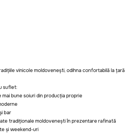
radițiile vinicole moldovenești, odihna confortabilă la țară
u suflet:
e mai bune soiuri din producția proprie
 moderne
și bar
cate tradiționale moldovenești în prezentare rafinată
nte și weekend-uri