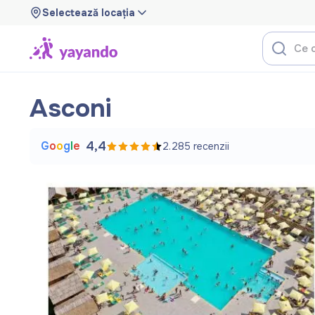
Selectează locația
Asconi
G
o
o
g
l
e
4,4
2.285
recenzii