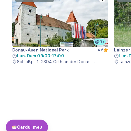
0+
Donau-Auen National Park
Lainzer
4.6
Lun-Dum 09:00-17:00
Lun-D
Schloßpl. 1, 2304 Orth an der Donau,
Lainze
Österreich
Cardul meu