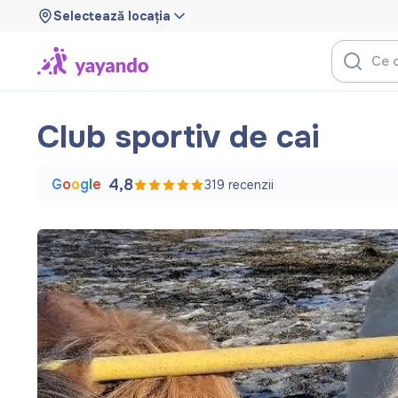
Selectează locația
Club sportiv de cai
G
o
o
g
l
e
4,8
319
recenzii