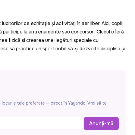
bitorilor de echitație și activități în aer liber. Aici, copiii
i să participe la antrenamente sau concursuri. Clubul oferă
rea fizică și crearea unei legături speciale cu
c să practice un sport nobil, să-și dezvolte disciplina și
locurile tale preferate — direct în Yayando. Vrei să te
Anunță-mă