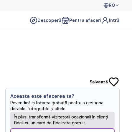
RO
Descoperă
Pentru afaceri
Intră
Salvează
Aceasta este afacerea ta?
Revendică-ți listarea gratuită pentru a gestiona
detaliile, fotografiile și altele.
În plus: transformă vizitatorii ocazionali în clienți
fideli cu un card de fidelitate gratuit.