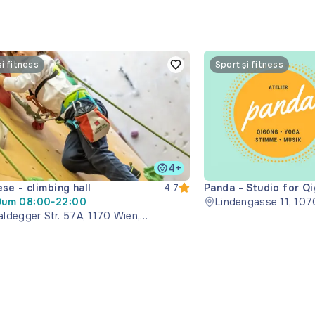
și fitness
Sport și fitness
4+
se - climbing hall
Panda - Studio for Q
4.7
Dum 08:00-22:00
Music
Lindengasse 11, 107
ldegger Str. 57A, 1170 Wien,
reich