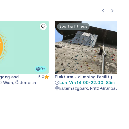
Sport și fitness
0+
igong and
Flakturm - climbing facility
5.0
0 Wien, Österreich
Lun-Vin 14:00-22:00; Sâm-Dum 1
22:00
Esterhazypark, Fritz-Grünbaum-Pla
Wien, Austria