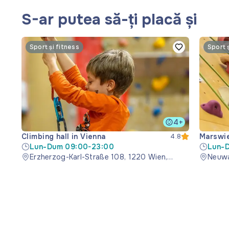
S-ar putea să-ți placă și
Sport și fitness
Sport 
4+
Climbing hall in Vienna
Marswie
4.8
Lun-Dum 09:00-23:00
Lun-
Erzherzog-Karl-Straße 108, 1220 Wien,
Neuwa
Österreich
Öster