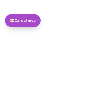
Cardul meu
Despre
Echipa noastră
Yayando. Toate drepturile
Devine partner
rezervate.
Yayando adună detalii despre listări din surse publice și de la parteneri
detaliile importante direct cu locația.