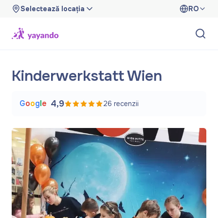
Selectează locația
RO
Kinderwerkstatt Wien
G
o
o
g
l
e
4,9
26
recenzii