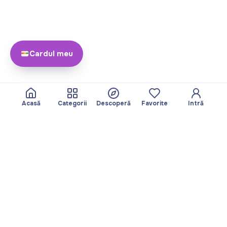
Cardul meu
Acasă
Categorii
Descoperă
Favorite
Intră
Despre
Echipa noastră
Yayando. Toate
Devine partner
drepturile rezervate.
Util
Legal
Articole
Politica de
Servicii
confidențialitate