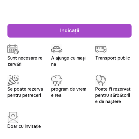
Indicații
Sunt necesare re
A ajunge cu mași
Transport public
zervări
na
Se poate rezerva
program de vrem
Poate fi rezervat
pentru petreceri
e rea
pentru sărbătoril
e de naștere
Doar cu invitație