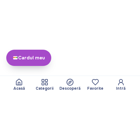
Cardul meu
Acasă
Categorii
Descoperă
Favorite
Intră
Despre
Echipa noastră
Yayando. Toate
Devine partner
drepturile rezervate.