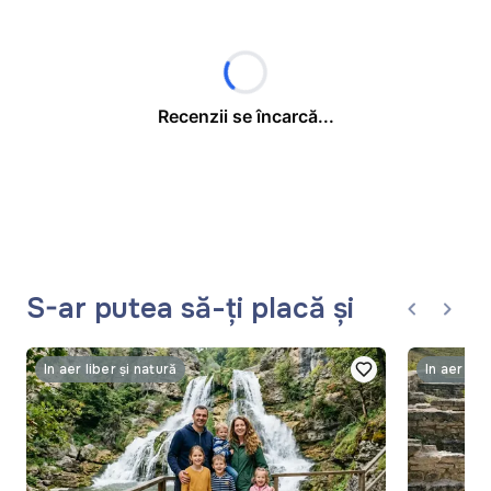
Recenzii se încarcă...
S-ar putea să-ți placă și
În aer liber și natură
În aer lib