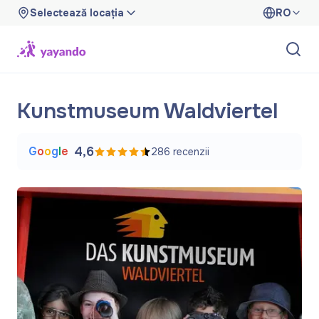
Selectează locația
RO
Kunstmuseum Waldviertel
G
o
o
g
l
e
4,6
286
recenzii