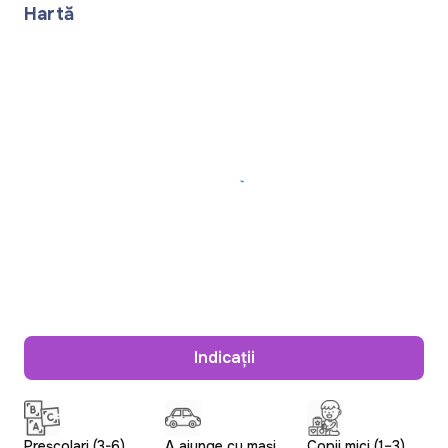
Hartă
Indicații
Preșcolari (3-6)
A ajunge cu mași
Copii mici (1–3)