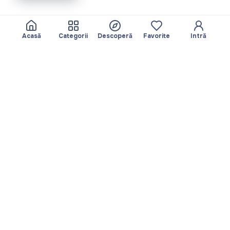
Acasă
Categorii
Descoperă
Favorite
Intră
Despre
Echipa noastră
Yayando. Toate
Devine partner
drepturile rezervate.
Util
Legal
Articole
Politica de
Servicii
confidențialitate
Descoperă
Amprentă
Categorii
Termeni de utilizare
Favorite
Descarcă aplicația