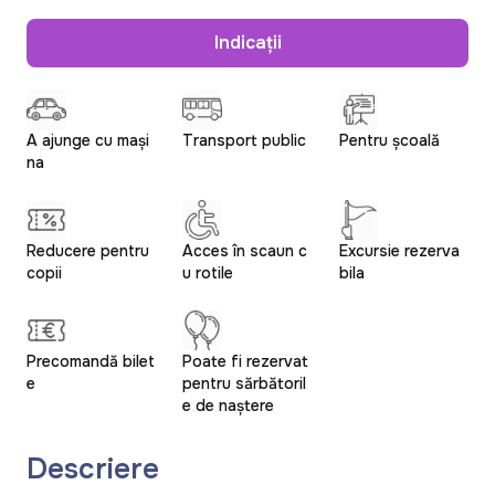
Indicații
A ajunge cu mași
Transport public
Pentru școală
na
Reducere pentru
Acces în scaun c
Excursie rezerva
copii
u rotile
bila
Precomandă bilet
Poate fi rezervat
e
pentru sărbătoril
e de naștere
Descriere