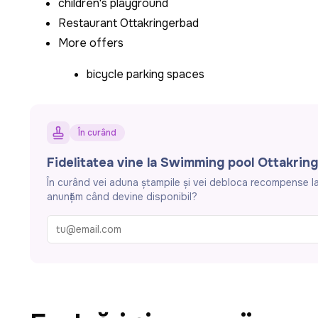
children's playground
Restaurant Ottakringerbad
More offers
bicycle parking spaces
În curând
Fidelitatea vine la Swimming pool Ottakring
În curând vei aduna ștampile și vei debloca recompense la 
anunțăm când devine disponibil?