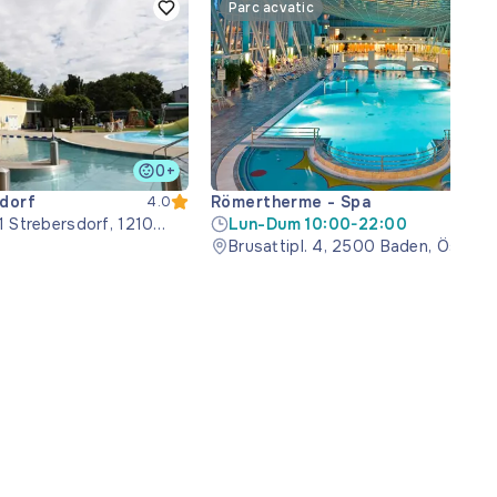
Parc acvatic
0+
sdorf
Römertherme - Spa
4.0
 Strebersdorf, 1210
Lun-Dum 10:00-22:00
Brusattipl. 4, 2500 Baden, Österre