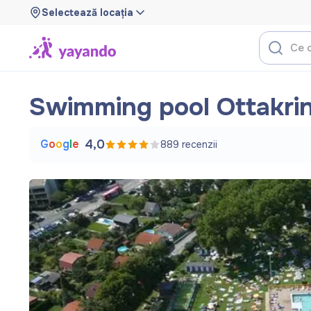
Selectează locația
Swimming pool Ottakri
G
o
o
g
l
e
4,0
889
recenzii