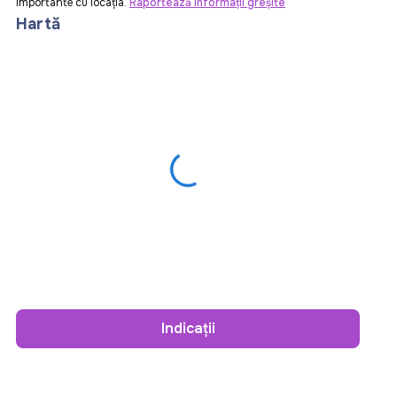
importante cu locația.
Raportează informații greșite
Hartă
Indicații