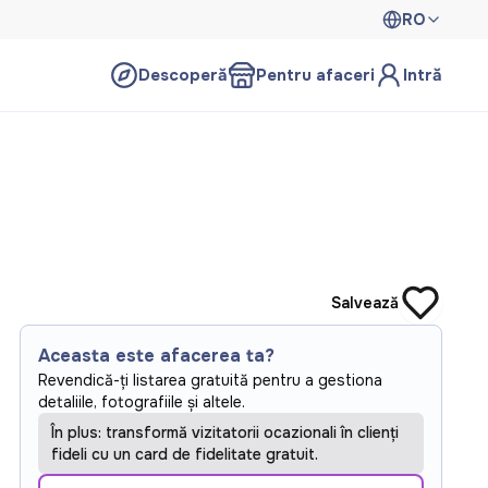
RO
Descoperă
Pentru afaceri
Intră
Salvează
Aceasta este afacerea ta?
Revendică-ți listarea gratuită pentru a gestiona
detaliile, fotografiile și altele.
În plus: transformă vizitatorii ocazionali în clienți
fideli cu un card de fidelitate gratuit.