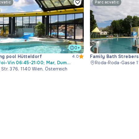
cvatic
Parc acvatic
0+
g pool Hütteldorf
Family Bath Streber
4.0
Joi-Vin 06:45-21:00; Mar, Dum
Roda-Roda-Gasse 11
-17:30; Mie 11:00-21:00; Sâm 08:00-
 Str. 376, 1140 Wien, Österreich
Wien, Österreich