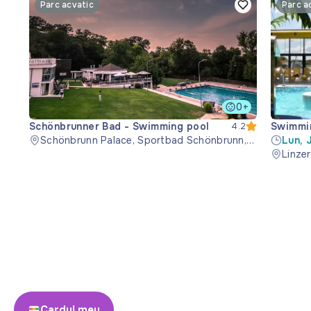
Parc acvatic
Parc a
0+
Schönbrunner Bad - Swimming pool
Swimmin
4.2
Schönbrunn Palace, Sportbad Schönbrunn,
Lun, 
1130 Wien, Austria
08:00
Linzer
21:00
Cardul meu