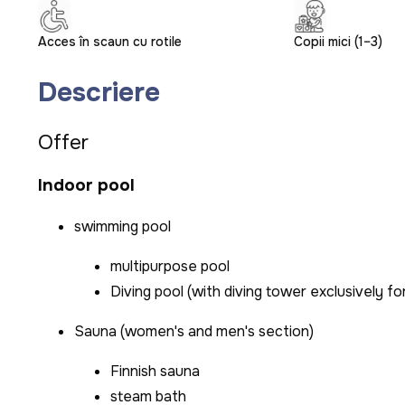
Acces în scaun cu rotile
Copii mici (1–3)
Descriere
Offer
Indoor pool
swimming pool
multipurpose pool
Diving pool (with diving tower exclusively fo
Sauna (women's and men's section)
Finnish sauna
steam bath