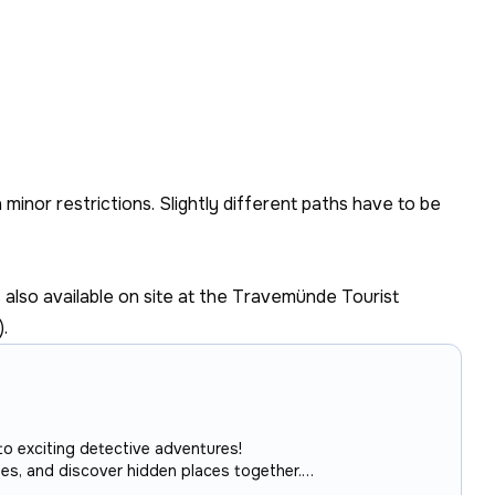
h minor restrictions. Slightly different paths have to be
 also available on site at the Travemünde Tourist
.
to exciting detective adventures!
les, and discover hidden places together.
nd a surprise reward at the end.
💡
Start anytime, play at