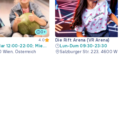
0+
Die Rift Arena (VR Arena)
4.0
ar 12:00-22:00; Mie
Lun-Dum 09:30-23:30
4:00-23:00; Vin 14:00-
0 Wien, Österreich
Salzburger Str. 223, 4600 Wels, Ö
00:00; Dum 10:00-