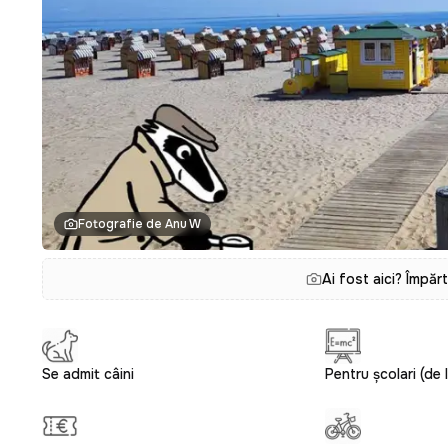
Fotografie de Anu W
Ai fost aici? Împăr
Se admit câini
Pentru școlari (de l