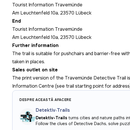
Tourist Information Travemünde
Am Leuchtenfeld 10a, 23570 Lübeck
End
Tourist Information Travemünde
Am Leuchtenfeld 10a, 23570 Lübeck
Further information
The trail is suitable for pushchairs and barrier-free wit
taken in places.
Sales outlet on site
The print version of the Travemünde Detective Trail is
Information Centre (see trail starting point for address)
DESPRE ACEASTĂ AFACERE
Detektiv‑Trails
Detektiv-Trails
turns cities and nature paths in
Follow the clues of
Detective Dachs
, solve puzz
Each trail offers 10–15 riddles, fun challenges, a