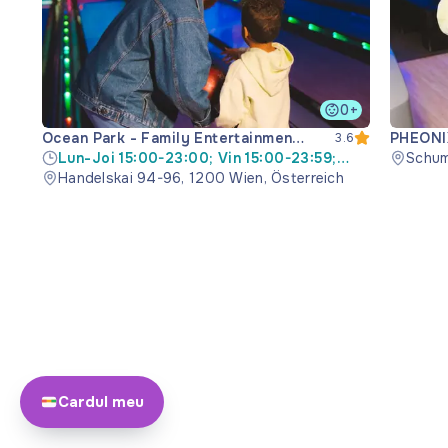
0+
Ocean Park - Family Entertainment
PHEONIX
3.6
Center
Lun-Joi 15:00-23:00; Vin 15:00-23:59;
Schum
Sâm 00:00-01:00; Dum 10:00-22:00
Handelskai 94-96, 1200 Wien, Österreich
Cardul meu