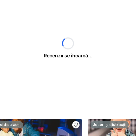
Recenzii se încarcă...
și distracții
Jocuri și distracții