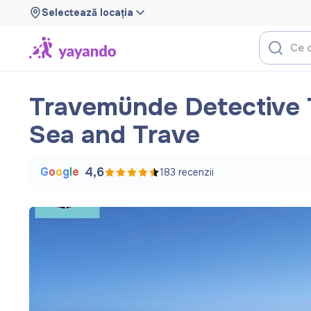
Selectează locația
Travemünde Detective Tr
Sea and Trave
G
o
o
g
l
e
4,6
183
recenzii