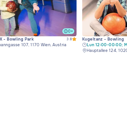
0+
 - Bowling Park
Kugeltanz - Bowling
3.8
anngasse 107, 1170 Wien, Austria
Lun 12:00-00:00; M
16:00-23:00; Joi 1
Hauptallee 124, 102
23:59; Sâm 10:00-
22:00