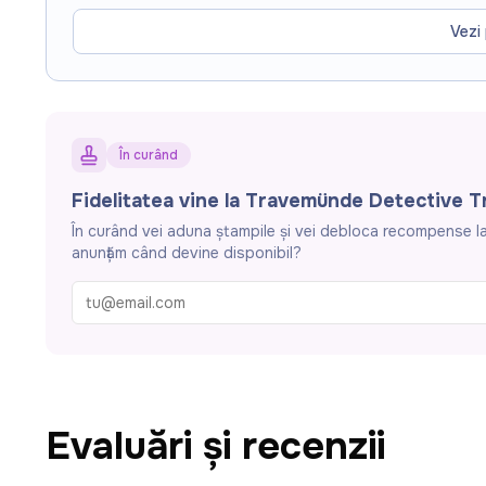
your own pace – perfect for family outings, birt
Vezi 
hours | 📱 Digital or printed map
🎒
Explore, play,
În curând
Fidelitatea vine la Travemünde Detective Tr
În curând vei aduna ștampile și vei debloca recompense la 
anunțăm când devine disponibil?
Evaluări și recenzii