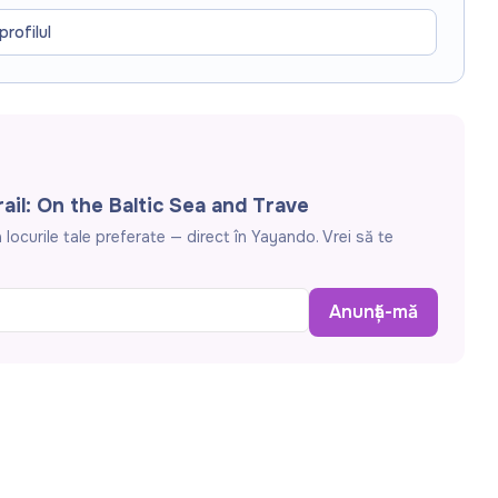
hdays, or weekend trips!
👨‍👩‍👧 For ages 6–12 | ⏱️ 1–3
profilul
 and learn like real detectives!
ail: On the Baltic Sea and Trave
locurile tale preferate — direct în Yayando. Vrei să te
Anunță-mă