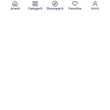
Acasă
Categorii
Descoperă
Favorite
Intră
Despre
Echipa noastră
Yayando. Toate
Devine partner
drepturile rezervate.
Util
Legal
Articole
Politica de
Servicii
confidențialitate
Descoperă
Amprentă
Categorii
Termeni de utilizare
Favorite
Descarcă aplicația