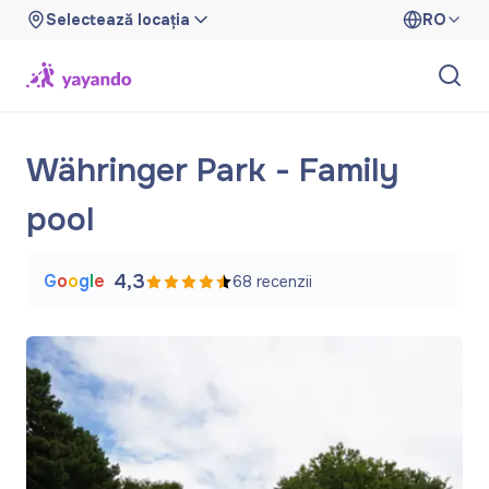
Selectează locația
RO
Währinger Park - Family
pool
G
o
o
g
l
e
4,3
68
recenzii