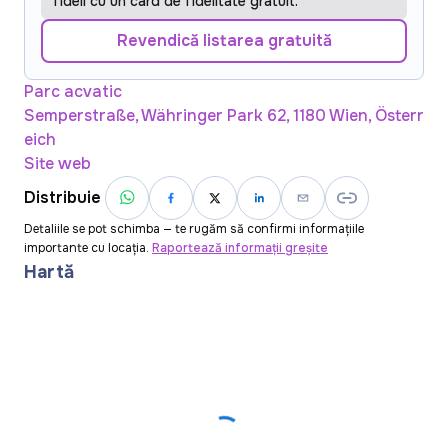
fideli cu un card de fidelitate gratuit.
Revendică listarea gratuită
Parc acvatic
Semperstraße, Währinger Park 62, 1180 Wien, Österr
eich
Site web
Distribuie
Detaliile se pot schimba — te rugăm să confirmi informațiile
importante cu locația.
Raportează informații greșite
Hartă