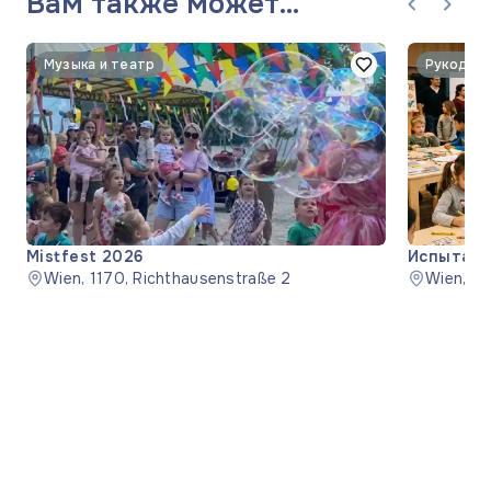
Вам также может
понравиться
Музыка и театр
Mistfest 2026
Испытайт
Wien, 1170, Richthausenstraße 2
Wien, 1