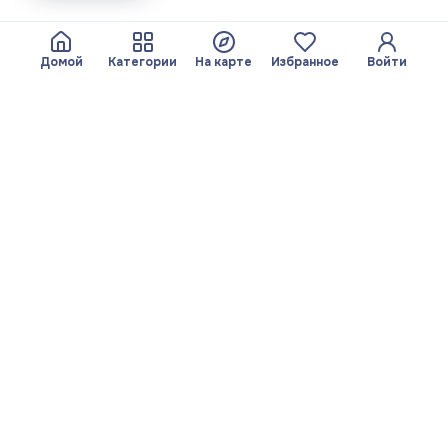
Домой
Категории
На карте
Избранное
Войти
О нас
Команда
© 2026 Yayando. Все
Стать партнером
права защищены.
Полезное
Правовая
информация
Статьи
Сервисы
Политика
На карте
конфиденциальности
Поиск по категориям
Выходные данные
Избранное
Правила
использования