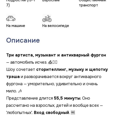
Подростки (13–1
Взрослые
Общественный
7)
транспорт
На машине
На велосипеде
Описание
Три артиста, музыкант и антикварный фургон
— автомобиль исчез. 🎪🤹‍♂️
Шоу сочетает
сторителлинг, музыку и щепотку
трэша
и разворачивается вокруг антикварного
фургона — уморительно, удивительно и очень
мило. 🎶
Представление длится
55,5 минуты
. Оно
рассчитано на взрослых, детей и вообще всех —
'любопытных'.
Вход свободный
. 🆓