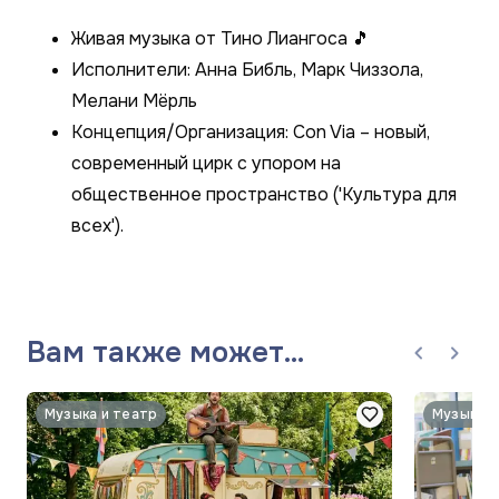
Живая музыка от Тино Лиангоса 🎵
Исполнители: Анна Библь, Марк Чиззола,
Мелани Мёрль
Концепция/Организация: Con Via – новый,
современный цирк с упором на
общественное пространство ('Культура для
всех').
Вам также может
понравиться
Музыка и театр
Музыка и