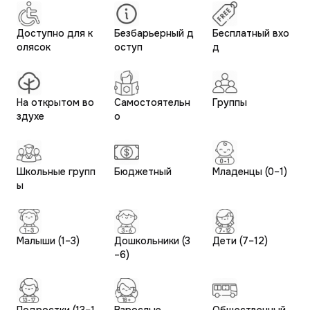
Доступно для к
Безбарьерный д
Бесплатный вхо
олясок
оступ
д
На открытом во
Самостоятельн
Группы
здухе
о
Школьные групп
Бюджетный
Младенцы (0–1)
ы
Малыши (1–3)
Дошкольники (3
Дети (7–12)
–6)