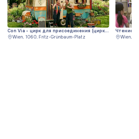
Con Via - цирк для присоединения (цирк
Чтение 'S
для присоединения)
Wien, 1060, Fritz-Grünbaum-Platz
Wien, 11