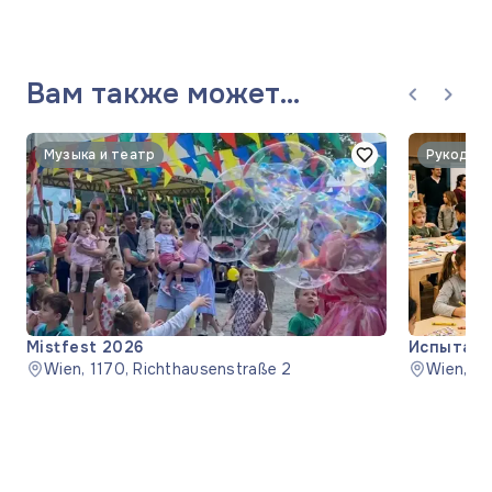
Вам также может
понравиться
Музыка и театр
Mistfest 2026
Испытайт
Wien, 1170, Richthausenstraße 2
Wien, 1