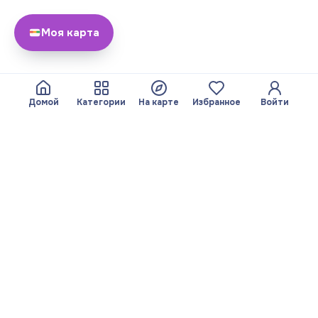
Моя карта
Домой
Категории
На карте
Избранное
Войти
О нас
Команда
© 2026 Yayando. Все
Стать партнером
права защищены.
Полезное
Правовая
информация
Статьи
Сервисы
Политика
На карте
конфиденциальности
Поиск по категориям
Выходные данные