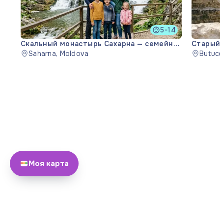
5-14
Скальный монастырь Сахарна — семейная
Старый
экскурсия
Saharna, Moldova
Butuc
Моя карта