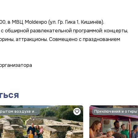
0, в МВЦ Moldexpo (ул. Гр. Гика 1, Кишинёв).
м с обширной развлекательной программой: концерты,
торины, аттракционы. Совмещено с празднованием
 организатора
ться
На открытом воздухе и природа
Приключения и откры