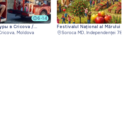
6-14
ры в Cricova /
Festivalul Național al Mărului 2026
 Cricova, Moldova
Фестиваль яблока в Сороках
Soroca MD, Independenței 78, MD-
Moldova