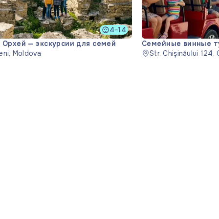
4-14
 Орхей — экскурсии для семей
Семейные винные ту
eni, Moldova
Mileștii Mici
Str. Chișinăului 124,