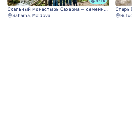
5-14
Скальный монастырь Сахарна — семейная
Старый О
экскурсия
Saharna, Moldova
Butuceni