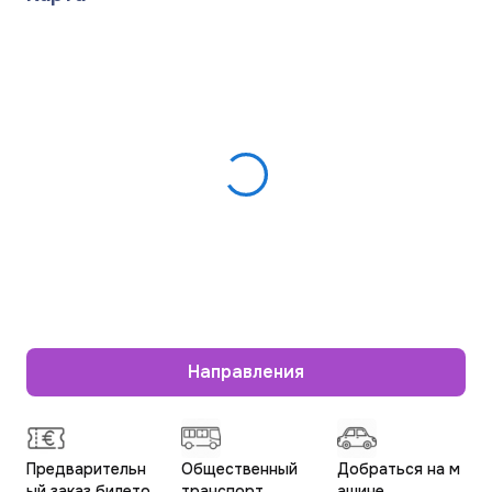
Направления
Предварительн
Общественный
Добраться на м
ый заказ билето
транспорт
ашине