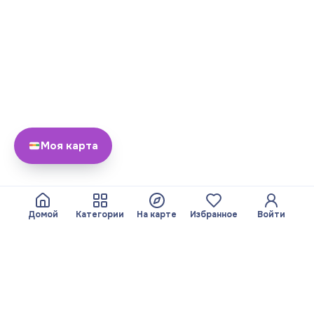
Моя карта
Домой
Категории
На карте
Избранное
Войти
О нас
Команда
© 2026 Yayando. Все
Стать партнером
права защищены.