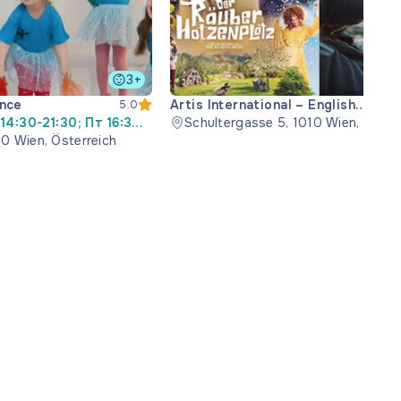
3+
nce
Artis International – English
5.0
14:30-21:30; Пт 16:30-
cinemas
Schultergasse 5, 1010 Wien, Austri
090 Wien, Österreich