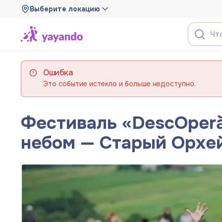
Выберите локацию
Ошибка
Это событие истекло и больше недоступно.
Фестиваль «DescOper
небом — Старый Орхе