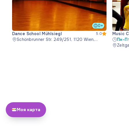
0+
Dance School Mühlsiegl
Music C
5.0
Schönbrunner Str. 249/251, 1120 Wien,
Пн-П
Österreich
Zeltg
Моя карта