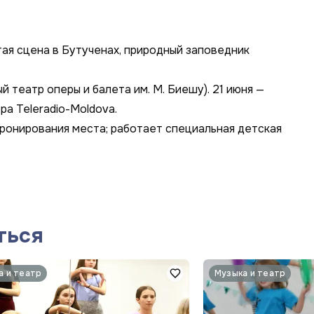
тая сцена в Бутученах, природный заповедник
 театр оперы и балета им. М. Биешу). 21 июня —
а Teleradio-Moldova.
бронирования места; работает специальная детская
ться
а и театр
Музыка и театр