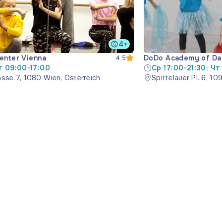
4+
enter Vienna
DoDo Academy of Da
4.5
т 09:00-17:00
Ср 17:00-21:30; Чт 
asse 7, 1080 Wien, Österreich
20:30
Spittelauer Pl. 6, 1