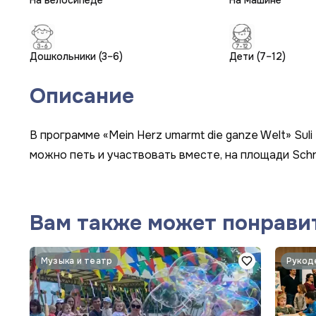
На велосипеде
На машине
Дошкольники (3–6)
Дети (7–12)
Описание
В программе «Mein Herz umarmt die ganze Welt» Sul
можно петь и участвовать вместе, на площади Schrö
Вам также может понрави
Музыка и театр