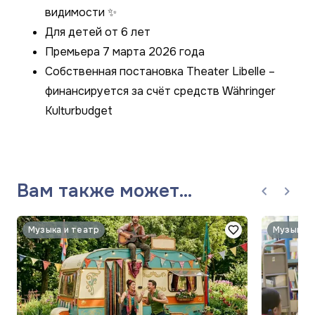
видимости ✨
Для детей от 6 лет
Премьера 7 марта 2026 года
Собственная постановка Theater Libelle –
финансируется за счёт средств Währinger
Kulturbudget
Вам также может
понравиться
Музыка и театр
Музыка и