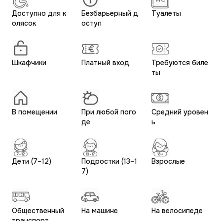
Доступно для к
Безбарьерный д
Туалеты
олясок
оступ
Шкафчики
Платный вход
Требуются биле
ты
В помещении
При любой пого
Средний уровен
де
ь
Дети (7–12)
Подростки (13–1
Взрослые
7)
Общественный
На машине
На велосипеде
транспорт