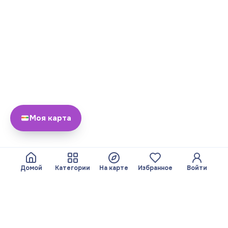
Моя карта
Домой
Категории
На карте
Избранное
Войти
О нас
Команда
© 2026 Yayando. Все
Стать партнером
права защищены.