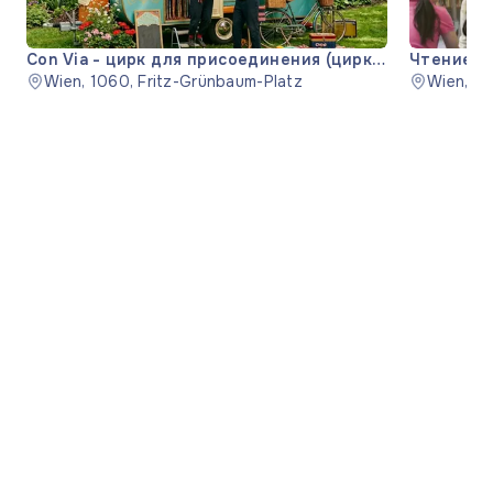
Con Via - цирк для присоединения (цирк
Чтение 'S
для присоединения)
Wien, 1060, Fritz-Grünbaum-Platz
Wien, 11