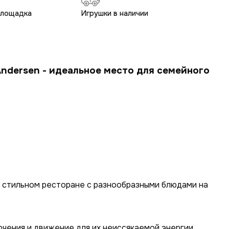
площадка
Игрушки в наличии
ndersen - идеальное место для семейного
м стильном ресторане с разнообразными блюдами на
.
чения и движение для их неиссякаемой энергии.