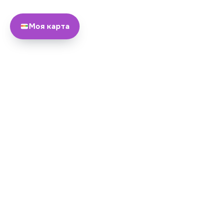
Моя карта
О нас
Команда
© 2026 Yayando. Все права
Стать партнером
защищены.
Yayando собирает данные о местах из публичных источников и от п
пожалуйста, проверяйте важные детали напрямую у заведения.