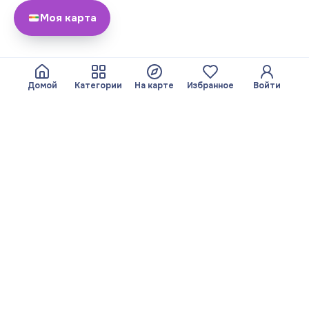
Моя карта
Домой
Категории
На карте
Избранное
Войти
О нас
Команда
© 2026 Yayando. Все
Стать партнером
права защищены.
Полезное
Правовая
информация
Статьи
Сервисы
Политика
На карте
конфиденциальности
Поиск по категориям
Выходные данные
Избранное
Правила