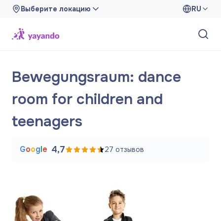
Выберите локацию
RU
Bewegungsraum: dance
room for children and
teenagers
G
o
o
g
l
e
4,7
27
отзывов