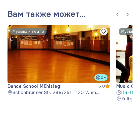
Вам также может
понравиться
Музыка и театр
Музыка и
0+
Dance School Mühlsiegl
Music Cen
5.0
Schönbrunner Str. 249/251, 1120 Wien,
Пн-Пт 0
Österreich
Zeltgass