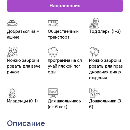
Направления
Добраться на м
Общественный
Тоддлеры (1–3)
ашине
транспорт
Можно заброни
программа на сл
Можно заброни
ровать для вече
учай плохой пог
ровать для праз
ринок
оды
днования дня р
ождения
Младенцы (0-1)
Для школьников
Дошкольники (3-
(от 6 лет)
6)
Описание