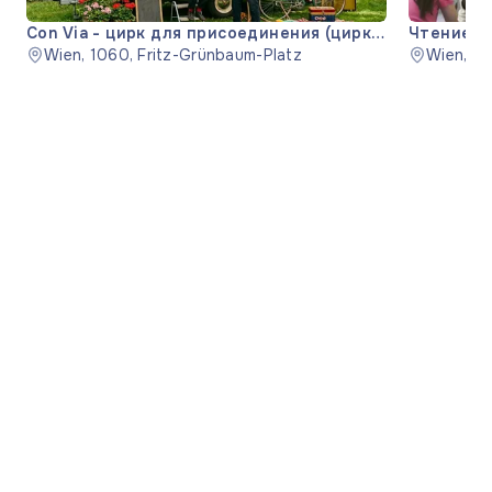
Con Via - цирк для присоединения (цирк
Чтение 'S
для присоединения)
Wien, 1060, Fritz-Grünbaum-Platz
Wien, 11