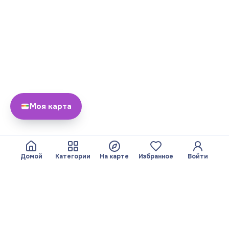
Моя карта
Домой
Категории
На карте
Избранное
Войти
О нас
Команда
© 2026 Yayando. Все
Стать партнером
права защищены.