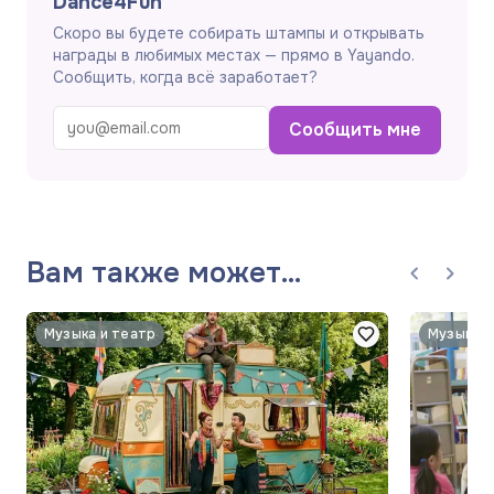
Dance4Fun
Скоро вы будете собирать штампы и открывать
награды в любимых местах — прямо в Yayando.
Сообщить, когда всё заработает?
Сообщить мне
Вам также может
понравиться
Музыка и театр
Музыка и