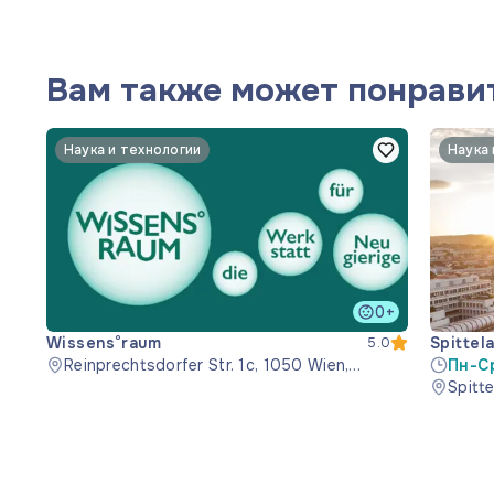
Вам также может понрави
Наука и технологии
Наука 
0+
Wissens°raum
Spittel
5.0
Reinprechtsdorfer Str. 1c, 1050 Wien,
Пн-Ср
Österreich
Spitt