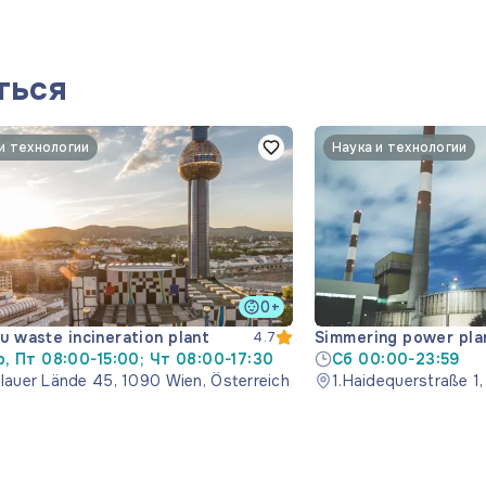
ться
и технологии
Наука и технологии
0+
au waste incineration plant
Simmering power pla
4.7
, Пт 08:00-15:00; Чт 08:00-17:30
Сб 00:00-23:59
elauer Lände 45, 1090 Wien, Österreich
1.Haidequerstraße 1,