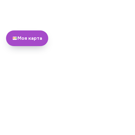
Моя карта
О нас
Команда
© 2026 Yayando. Все права
Стать партнером
защищены.