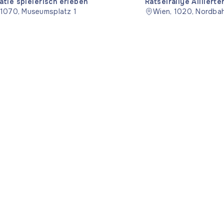
tie spielerisch erleben
Rätselrallye Alliierte
 1070, Museumsplatz 1
Wien, 1020, Nordba
Nützlich
Rechtlic