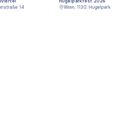
nviertel
Hügelparkfest 2026
hnstraße 14
Wien, 1130, Hügelpark
hes
App herunterladen