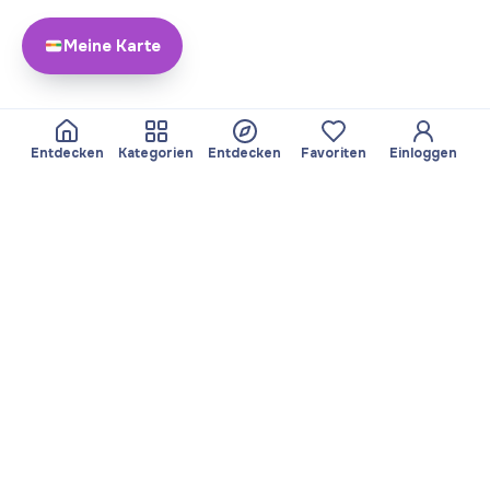
Meine Karte
Entdecken
Kategorien
Entdecken
Favoriten
Einloggen
Über Yayando
Team
Yayando. Alle Rechte
Partner werden
vorbehalten.
Nützlich
Rechtliches
Beiträge
Datenschutzbestimmungen
Services
Impressum
Entdecken
Nutzungsbedingungen
Kategorien durchsuchen