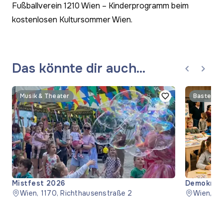
Fußballverein 1210 Wien – Kinderprogramm beim
kostenlosen Kultursommer Wien.
Das könnte dir auch
gefallen
Musik & Theater
Basteln &
Mistfest 2026
Demokrati
Wien, 1170, Richthausenstraße 2
Wien, 1