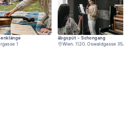
senklänge
åbgspüt - Schongang
ergasse 1
Wien, 1120, Oswaldgasse 35A