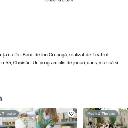
Kinder & Eltern
ța cu Doi Bani” de Ion Creangă, realizat de Teatrul
u 55, Chișinău. Un program plin de jocuri, dans, muzică și
n
& Theater
Musik & Theater