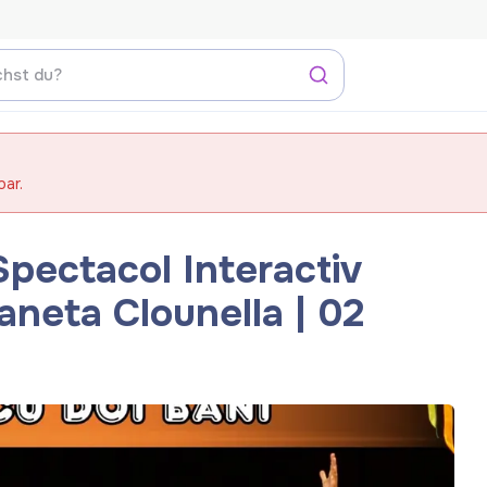
bar.
pectacol Interactiv
laneta Clounella | 02