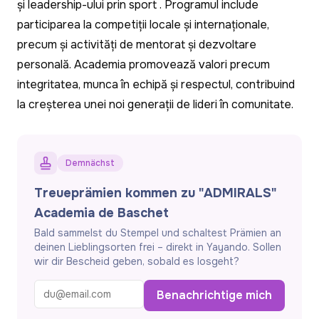
și leadership-ului prin sport
.
Programul include
participarea la competiții locale și internaționale,
precum și activități de mentorat și dezvoltare
personală.
Academia promovează valori precum
integritatea, munca în echipă și respectul, contribuind
la creșterea unei noi generații de lideri în comunitate.
Demnächst
Treueprämien kommen zu "ADMIRALS"
Academia de Baschet
Bald sammelst du Stempel und schaltest Prämien an
deinen Lieblingsorten frei – direkt in Yayando. Sollen
wir dir Bescheid geben, sobald es losgeht?
Benachrichtige mich