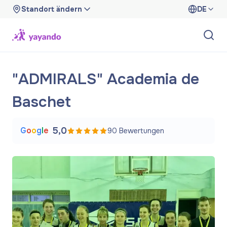
Standort ändern
DE
"ADMIRALS" Academia de
Baschet
G
o
o
g
l
e
5,0
90
Bewertungen