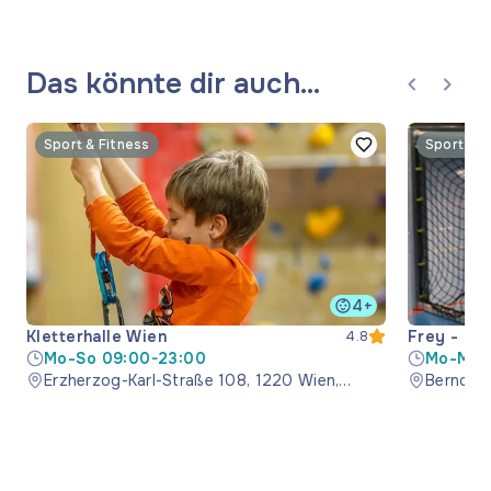
Das könnte dir auch
gefallen
Sport & Fitness
Sport & F
4+
Kletterhalle Wien
Frey - Bal
4.8
Mo-So 09:00-23:00
Mo-Mi 1
Erzherzog-Karl-Straße 108, 1220 Wien,
Bernoull
Österreich