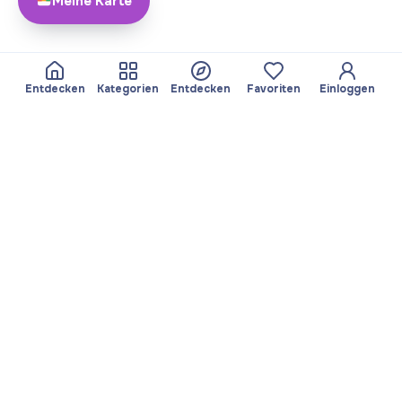
Meine Karte
Entdecken
Kategorien
Entdecken
Favoriten
Einloggen
Über Yayando
Team
Yayando. Alle Rechte
Partner werden
vorbehalten.
Nützlich
Rechtliches
Beiträge
Datenschutzbestimmungen
Services
Impressum
Entdecken
Nutzungsbedingungen
Kategorien durchsuchen
Favoriten