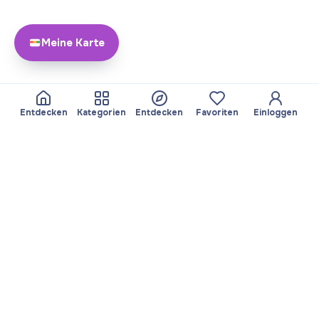
Meine Karte
Entdecken
Kategorien
Entdecken
Favoriten
Einloggen
Über Yayando
Team
Yayando. Alle Rechte
Partner werden
vorbehalten.
Nützlich
Rechtliches
Beiträge
Datenschutzbestimmungen
Services
Impressum
Entdecken
Nutzungsbedingungen
Kategorien durchsuchen