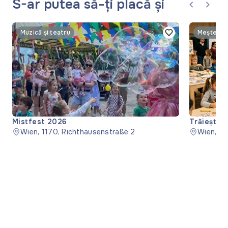
S-ar putea să-ți placă și
Muzică și teatru
Mistfest 2026
Trăiește d
Wien, 1170, Richthausenstraße 2
Wien, 1