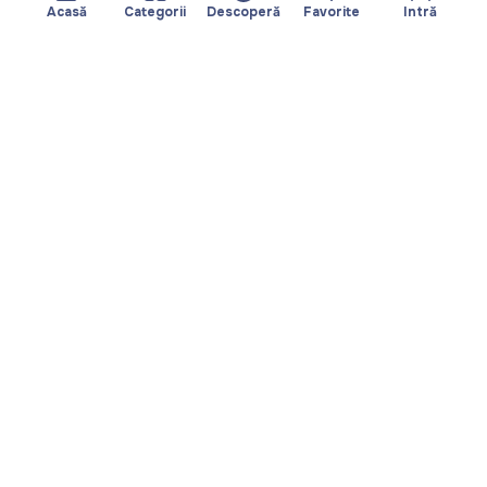
Acasă
Categorii
Descoperă
Favorite
Intră
Despre
Echipa noastră
Yayando. Toate
Devine partner
drepturile rezervate.
Util
Legal
Articole
Politica de
Servicii
confidențialitate
Descoperă
Amprentă
Categorii
Termeni de utilizare
Favorite
Descarcă aplicația